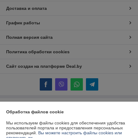
Доставка и оплата
График работы
Полная версия сайта
Политика обработки cookies
Сайт создан на платформе Deal.by
Информация для покупателя
Обработка файлов cookie
Юридическое лицо:
ЧТПУП "АртиКо Трейд"
220117, РБ, г. Минск, пр-т Газеты Звязда, д. 47, помещение № 306
Мы используем файлы cookies для обеспечения удобства
пользователей портала и предоставления персональных
Регистрационный номер ЕГР: 192266040
рекомендаций.
Вы можете настроить файлы cookies или
отключить их.